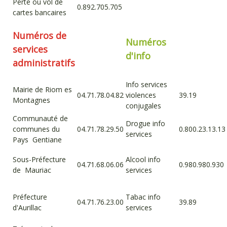
Perte ou vol de
0.892.705.705
cartes bancaires
Numéros de
Numéros
services
d'info
administrat
ifs
Info services
Mairie de Riom es
04.71.78.04.82
violences
39.19
Montagnes
conjugales
Communauté de
Drogue info
communes du
04.71.78.29.50
0.800.23.13.13
services
Pays Gentiane
Sous-Préfecture
Alcool info
04.71.68.06.06
0.980.980.930
de Mauriac
services
Préfecture
Tabac info
04.71.76.23.00
39.89
d'Aurillac
services