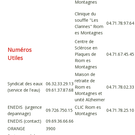
Montagnes
Clinique du
souffle "Les
04.71.78.97.64
Clarines" Riom
es Montagnes
Centre de
Sclérose en
Numéros
Plaques de
04.71.67.45.45
Utiles
Riom es
Montagnes
Maison de
retraite de
Syndicat des eaux
06.32.33.29.13
Riom es
04.71.78.02.33
(service de l'eau)
09.61.37.87.68
Montagnes et
unité Alzheimer
ENEDIS (urgence
CLIC Riom es
09.726.750.15
04.71.78.25.10
depannage)
Montagnes
ENEDIS (contact)
09.69.36.66.66
ORANGE
3900