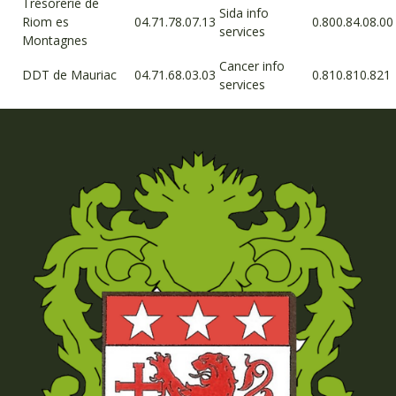
Trésorerie de
Sida info
Riom es
04.71.78.07.13
0.800.84.08.00
services
Montagnes
Cancer info
DDT de Mauriac
04.71.68.03.03
0.810.810.821
services